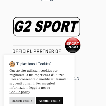
Ti piacciono i Cookies?
Questo sito utilizza i cookies per
Indirizzo:
migliorare la tua esperienza d'utilizzo.
Via Audisio, 26, 12042 Bra CN
Puoi acconsentire o modificarli tramite i
Telefono:
seguenti pulsanti. Per maggiori
0172 412 414
informazioni leggi la nostra
Email:
Cookie policy
info@g2sport.com
Fax:
Imposta cookie
Accetto i cookie
0172412414