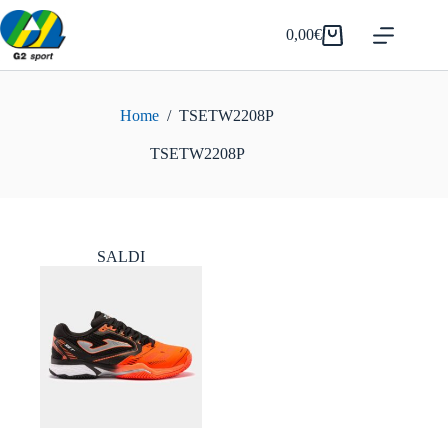
Salta
al
0,00
€
Carrello
contenuto
Home
/
TSETW2208P
TSETW2208P
SALDI