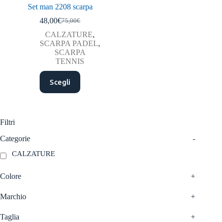
Set man 2208 scarpa
48,00
€
75,00
€
Il
Il
prezzo
prezzo
CALZATURE
,
originale
attuale
SCARPA PADEL
,
era:
è:
SCARPA
75,00€.
48,00€.
TENNIS
Questo
Scegli
prodotto
ha
più
varianti.
Le
Filtri
opzioni
possono
Categorie
-
essere
CALZATURE
scelte
nella
pagina
Colore
+
del
prodotto
Marchio
+
Taglia
+