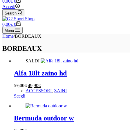
Carrello
0,00
€
0
Accedi
Search
Carrello
0,00
€
0
Menu
Home
/
BORDEAUX
BORDEAUX
SALDI
Alfa 18lt zaino hd
Il
Il
57,00
€
49,90
€
prezzo
prezzo
ACCESSORI
,
ZAINI
Questo
originale
attuale
Scegli
prodotto
era:
è:
ha
57,00€.
49,90€.
più
varianti.
Bermuda outdoor w
Le
opzioni