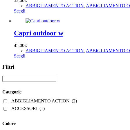
52,00
€
possono
ABBIGLIAMENTO ACTION
,
ABBIGLIAMENTO 
essere
Questo
Scegli
scelte
prodotto
nella
ha
pagina
più
del
varianti.
Capri outdoor w
prodotto
Le
opzioni
45,00
€
possono
ABBIGLIAMENTO ACTION
,
ABBIGLIAMENTO 
essere
Questo
Scegli
scelte
prodotto
nella
ha
Filtri
pagina
più
del
varianti.
prodotto
Le
opzioni
Categorie
possono
essere
ABBIGLIAMENTO ACTION
(2)
scelte
nella
ACCESSORI
(1)
pagina
del
Colore
prodotto