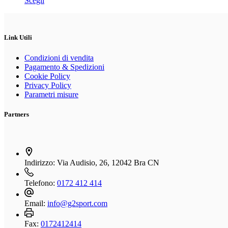
Scegli
scelte
prodotto
nella
ha
pagina
più
del
varianti.
Link Utili
prodotto
Le
opzioni
Condizioni di vendita
possono
Pagamento & Spedizioni
essere
Cookie Policy
scelte
Privacy Policy
nella
Parametri misure
pagina
del
Partners
prodotto
Indirizzo:
Via Audisio, 26, 12042 Bra CN
Telefono:
0172 412 414
Email:
info@g2sport.com
Fax:
0172412414