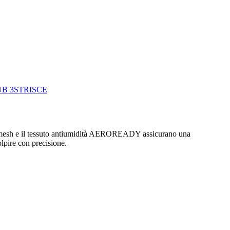
B 3STRISCE
i in mesh e il tessuto antiumidità AEROREADY assicurano una
olpire con precisione.