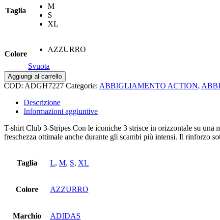
M
Taglia
S
XL
AZZURRO
Colore
Svuota
Club
Aggiungi al carrello
3strisce
COD:
ADGH7227
Categorie:
ABBIGLIAMENTO ACTION
,
ABB
tshirt
m
Descrizione
quantità
Informazioni aggiuntive
T-shirt Club 3-Stripes Con le iconiche 3 strisce in orizzontale su un
freschezza ottimale anche durante gli scambi più intensi. Il rinforzo sot
Taglia
L
,
M
,
S
,
XL
Colore
AZZURRO
Marchio
ADIDAS