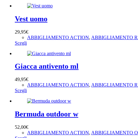
prodotto
ha
più
varianti.
Vest uomo
Le
opzioni
29,95
€
possono
ABBIGLIAMENTO ACTION
,
ABBIGLIAMENTO 
essere
Questo
Scegli
scelte
prodotto
nella
ha
pagina
più
del
varianti.
Giacca antivento ml
prodotto
Le
opzioni
49,95
€
possono
ABBIGLIAMENTO ACTION
,
ABBIGLIAMENTO 
essere
Questo
Scegli
scelte
prodotto
nella
ha
pagina
più
del
varianti.
Bermuda outdoor w
prodotto
Le
opzioni
52,00
€
possono
ABBIGLIAMENTO ACTION
,
ABBIGLIAMENTO 
essere
Questo