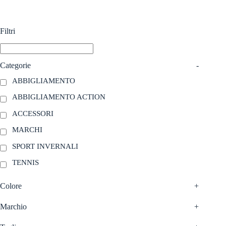
Le
Le
opzioni
opzioni
possono
possono
Filtri
essere
essere
scelte
scelte
nella
nella
pagina
pagina
Categorie
-
del
del
prodotto
prodotto
ABBIGLIAMENTO
ABBIGLIAMENTO ACTION
ACCESSORI
MARCHI
SPORT INVERNALI
TENNIS
Colore
+
Marchio
+