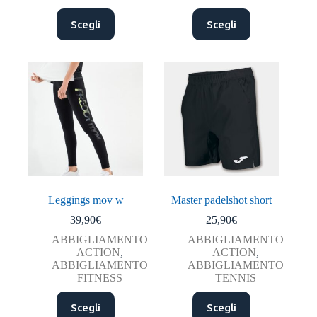
Questo
Questo
Scegli
Scegli
prodotto
prodotto
ha
ha
più
più
varianti.
varianti.
Le
Le
opzioni
opzioni
possono
possono
essere
essere
scelte
scelte
nella
nella
pagina
pagina
del
del
prodotto
prodotto
Leggings mov w
Master padelshot short
39,90
€
25,90
€
ABBIGLIAMENTO
ABBIGLIAMENTO
ACTION
,
ACTION
,
ABBIGLIAMENTO
ABBIGLIAMENTO
FITNESS
TENNIS
Questo
Questo
Scegli
Scegli
prodotto
prodotto