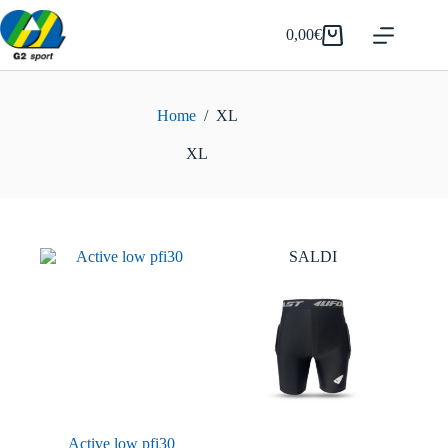
Salta
al
0,00
€
Carrello
contenuto
Home
/
XL
XL
SALDI
Active low pfi30