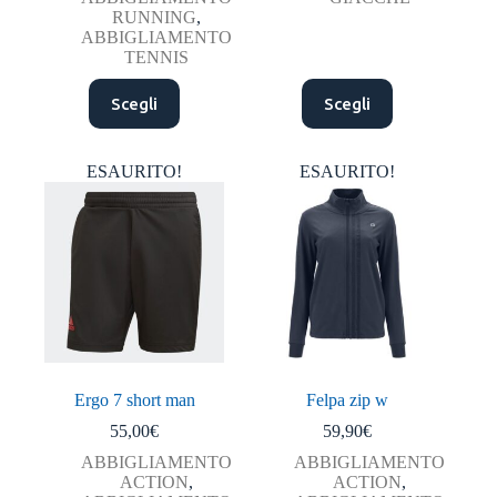
era:
è:
RUNNING
,
124,00€.
119,00€.
ABBIGLIAMENTO
TENNIS
Questo
Questo
Scegli
Scegli
prodotto
prodotto
ha
ha
più
più
varianti.
varianti.
ESAURITO!
ESAURITO!
Le
Le
opzioni
opzioni
possono
possono
essere
essere
scelte
scelte
nella
nella
pagina
pagina
del
del
prodotto
prodotto
Ergo 7 short man
Felpa zip w
55,00
€
59,90
€
ABBIGLIAMENTO
ABBIGLIAMENTO
ACTION
,
ACTION
,