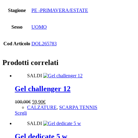
Stagione
PE -PRIMAVERA/ESTATE
Sesso
UOMO
Cod Articolo
DOL265783
Prodotti correlati
SALDI
Gel challenger 12
Il
Il
100,00
€
59,90
€
prezzo
prezzo
CALZATURE
,
SCARPA TENNIS
Questo
originale
attuale
Scegli
prodotto
era:
è:
SALDI
ha
100,00€.
59,90€.
più
varianti.
Gel dedicate 5 w