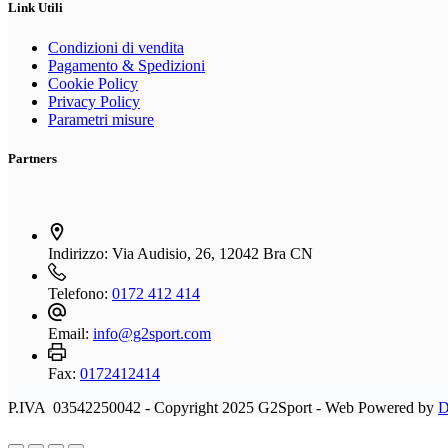
varianti.
Link Utili
prodotto
Le
opzioni
Condizioni di vendita
possono
Pagamento & Spedizioni
essere
Cookie Policy
scelte
Privacy Policy
nella
Parametri misure
pagina
del
Partners
prodotto
Indirizzo:
Via Audisio, 26, 12042 Bra CN
Telefono:
0172 412 414
Email:
info@g2sport.com
Fax:
0172412414
P.IVA 03542250042 - Copyright 2025 G2Sport - Web Powered by
D