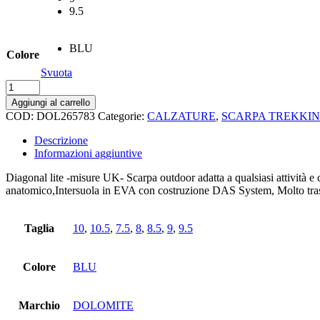
9.5
BLU
Colore
Svuota
Diagonal
lite
Aggiungi al carrello
low
COD:
DOL265783
Categorie:
CALZATURE
,
SCARPA TREKKI
quantità
Descrizione
Informazioni aggiuntive
Diagonal lite -misure UK- Scarpa outdoor adatta a qualsiasi attività e
anatomico,Intersuola in EVA con costruzione DAS System, Molto tras
Taglia
10
,
10.5
,
7.5
,
8
,
8.5
,
9
,
9.5
Colore
BLU
Marchio
DOLOMITE