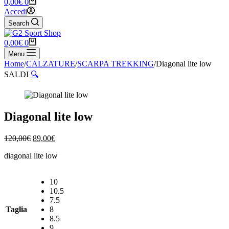
Carrello
0,00
€
0
Accedi
Search
Carrello
0,00
€
0
Menu
Home
/
CALZATURE
/
SCARPA TREKKING
/
Diagonal lite low
SALDI
🔍
Diagonal lite low
Il
Il
120,00
€
89,00
€
prezzo
prezzo
diagonal lite low
originale
attuale
era:
è:
120,00€.
89,00€.
10
10.5
7.5
Taglia
8
8.5
9