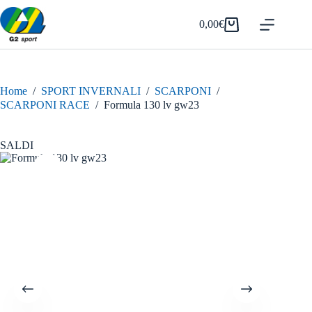
Salta
al
0,00
€
Carrello
contenuto
Home
/
SPORT INVERNALI
/
SCARPONI
/
SCARPONI RACE
/
Formula 130 lv gw23
SALDI