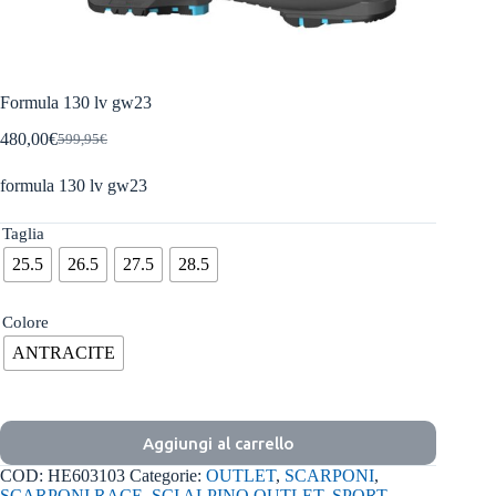
Formula 130 lv gw23
480,00
€
599,95
€
Il
Il
prezzo
prezzo
formula 130 lv gw23
originale
attuale
era:
è:
599,95€.
480,00€.
Taglia
25.5
26.5
27.5
28.5
Colore
ANTRACITE
Aggiungi al carrello
COD:
HE603103
Categorie:
OUTLET
,
SCARPONI
,
SCARPONI RACE
,
SCI ALPINO OUTLET
,
SPORT