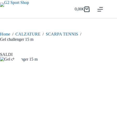
Salta
al
0,00
€
Carrello
contenuto
Home
/
CALZATURE
/
SCARPA TENNIS
/
Gel challenger 15 m
SALDI