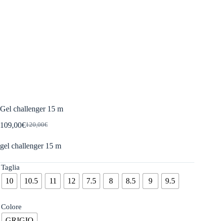
Gel challenger 15 m
109,00
€
120,00
€
Il
Il
prezzo
prezzo
gel challenger 15 m
originale
attuale
era:
è:
120,00€.
109,00€.
Taglia
10
10.5
11
12
7.5
8
8.5
9
9.5
Colore
GRIGIO