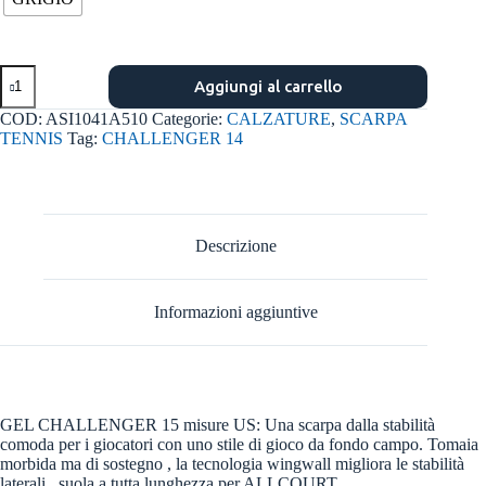
Gel
Aggiungi al carrello
challenger
15
COD:
ASI1041A510
Categorie:
CALZATURE
,
SCARPA
m
TENNIS
Tag:
CHALLENGER 14
quantità
Descrizione
Informazioni aggiuntive
GEL CHALLENGER 15 misure US: Una scarpa dalla stabilità
comoda per i giocatori con uno stile di gioco da fondo campo. Tomaia
morbida ma di sostegno , la tecnologia wingwall migliora le stabilità
laterali , suola a tutta lunghezza per ALLCOURT.