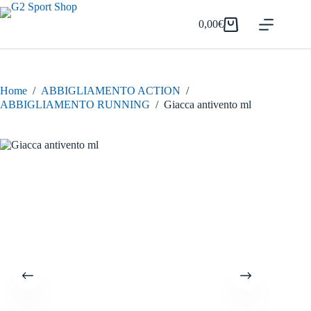
Salta
al
0,00
€
Carrello
contenuto
Home
/
ABBIGLIAMENTO ACTION
/
ABBIGLIAMENTO RUNNING
/
Giacca antivento ml