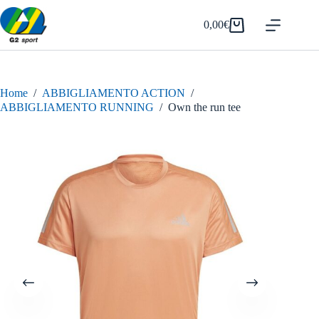
Salta
al
0,00
€
Carrello
contenuto
Home
/
ABBIGLIAMENTO ACTION
/
ABBIGLIAMENTO RUNNING
/
Own the run tee