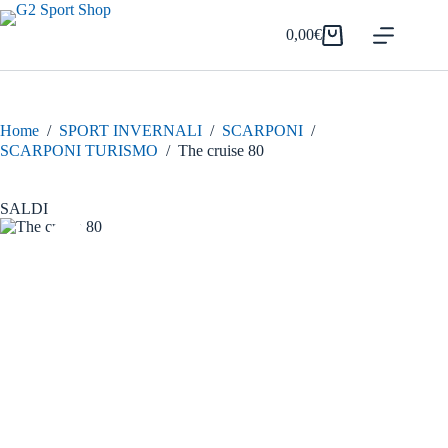
Salta
al
0,00
€
Carrello
contenuto
Home
/
SPORT INVERNALI
/
SCARPONI
/
SCARPONI TURISMO
/
The cruise 80
SALDI