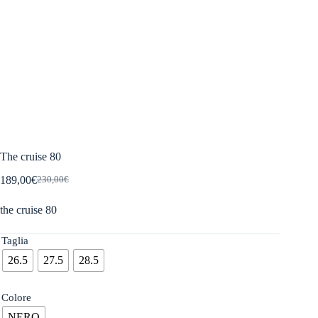
The cruise 80
189,00
€
230,00
€
Il
Il
prezzo
prezzo
the cruise 80
originale
attuale
era:
è:
230,00€.
189,00€.
Taglia
26.5
27.5
28.5
Colore
NERO