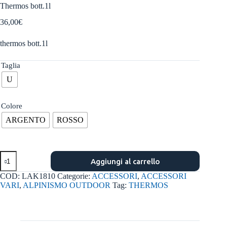
Thermos bott.1l
36,00
€
thermos bott.1l
Taglia
U
Colore
ARGENTO
ROSSO
Thermos
Aggiungi al carrello
bott.1l
quantità
COD:
LAK1810
Categorie:
ACCESSORI
,
ACCESSORI
VARI
,
ALPINISMO OUTDOOR
Tag:
THERMOS