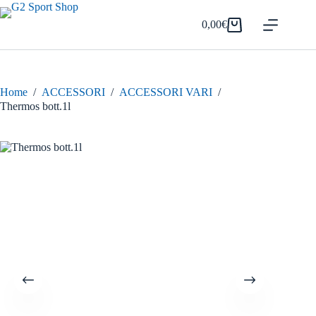
Salta
al
0,00
€
Carrello
contenuto
Home
/
ACCESSORI
/
ACCESSORI VARI
/
Thermos bott.1l