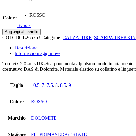
ROSSO
Colore
Svuota
Torq
Aggiungi al carrello
gtx
COD:
DOL265763
Categorie:
CALZATURE
,
SCARPA TREKKI
2.0
quantità
Descrizione
Informazioni aggiuntive
Torq gtx 2.0 -mis UK-Scarponcino da alpinismo prodotto totalmente i
costruttivo DAS di Dolomite. Materiale elastico su collarino e lingue
Taglia
10.5
,
7
,
7.5
,
8
,
8.5
,
9
Colore
ROSSO
Marchio
DOLOMITE
Stagione
PE -PRIMAVERA/ESTATE