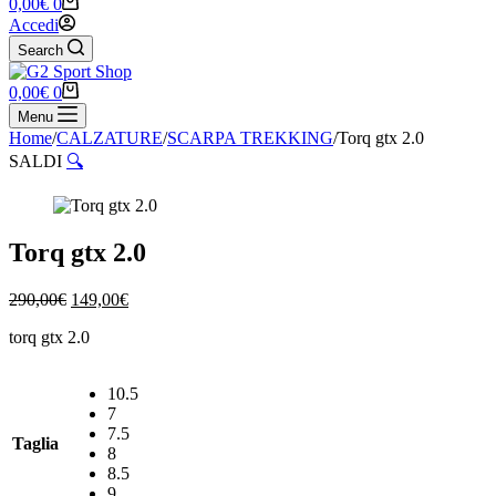
Carrello
0,00
€
0
Accedi
Search
Carrello
0,00
€
0
Menu
Home
/
CALZATURE
/
SCARPA TREKKING
/
Torq gtx 2.0
SALDI
🔍
Torq gtx 2.0
Il
Il
290,00
€
149,00
€
prezzo
prezzo
torq gtx 2.0
originale
attuale
era:
è:
290,00€.
149,00€.
10.5
7
7.5
Taglia
8
8.5
9