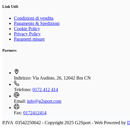
più
del
varianti.
Link Utili
prodotto
Le
opzioni
Condizioni di vendita
possono
Pagamento & Spedizioni
essere
Cookie Policy
scelte
Privacy Policy
nella
Parametri misure
pagina
del
Partners
prodotto
Indirizzo:
Via Audisio, 26, 12042 Bra CN
Telefono:
0172 412 414
Email:
info@g2sport.com
Fax:
0172412414
P.IVA 03542250042 - Copyright 2025 G2Sport - Web Powered by
D