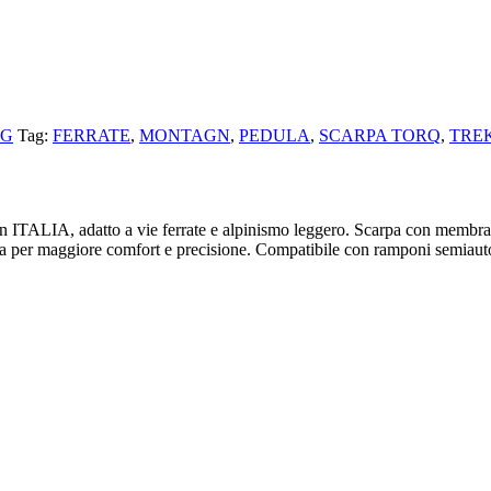
NG
Tag:
FERRATE
,
MONTAGN
,
PEDULA
,
SCARPA TORQ
,
TRE
n ITALIA, adatto a vie ferrate e alpinismo leggero. Scarpa con membr
tta per maggiore comfort e precisione. Compatibile con ramponi semiaut