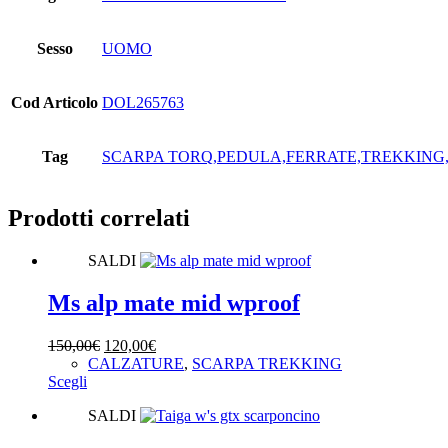
Sesso
UOMO
Cod Articolo
DOL265763
Tag
SCARPA TORQ,PEDULA,FERRATE,TREKKIN
Prodotti correlati
SALDI
Ms alp mate mid wproof
Il
Il
150,00
€
120,00
€
prezzo
prezzo
CALZATURE
,
SCARPA TREKKING
Questo
originale
attuale
Scegli
prodotto
era:
è:
SALDI
ha
150,00€.
120,00€.
più