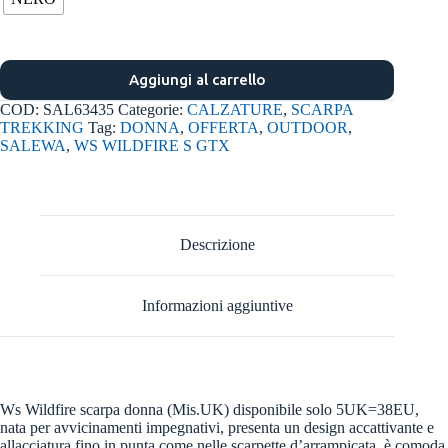
Aggiungi al carrello
COD:
SAL63435
Categorie:
CALZATURE
,
SCARPA
TREKKING
Tag:
DONNA
,
OFFERTA
,
OUTDOOR
,
SALEWA
,
WS WILDFIRE S GTX
Descrizione
Informazioni aggiuntive
Ws Wildfire scarpa donna (Mis.UK) disponibile solo 5UK=38EU,
nata per avvicinamenti impegnativi, presenta un design accattivante e
allacciatura fino in punta come nelle scarpette d’arrampicata, è comoda