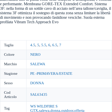
e performante. Membrana GORE-TEX Extended Comfort. Sistema
3F: nella forma di un sottile cavo di acciaio nell’area tallone/caviglia, il
sistema 3F ottimizza il sostegno di questa zona senza limitare la libertà
di movimento e non provocando fastidiose vesciche. Suola esterna
profilata Vibram Tech Approach Evo
Taglia
4.5
,
5
,
5.5
,
6
,
6.5
,
7
Colore
NERO
Marchio
SALEWA
Stagione
PE -PRIMAVERA/ESTATE
Sesso
DONNA
Cod
SAL63435
Articolo
WS WILDFIRE S
Tag
GTX,salewa,donna,outdoor,offerta