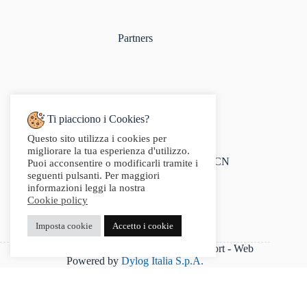
Partners
Ti piacciono i Cookies?
Questo sito utilizza i cookies per
Indirizzo:
migliorare la tua esperienza d'utilizzo.
Via Audisio, 26, 12042 Bra CN
Puoi acconsentire o modificarli tramite i
Telefono:
seguenti pulsanti. Per maggiori
0172 412 414
informazioni leggi la nostra
Email:
Cookie policy
info@g2sport.com
Fax:
Imposta cookie
Accetto i cookie
0172412414
P.IVA 03542250042 - Copyright 2025 G2Sport - Web
Powered by
Dylog Italia S.p.A.