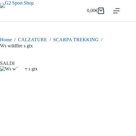
Salta
al
0,00
€
Carrello
contenuto
Home
/
CALZATURE
/
SCARPA TREKKING
/
Ws wildfire s gtx
SALDI