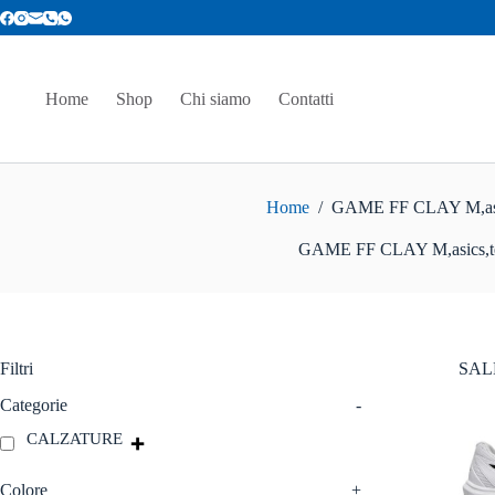
Salta
al
contenuto
Home
Shop
Chi siamo
Contatti
Home
/
GAME FF CLAY M,asic
GAME FF CLAY M,asics,t
Filtri
SAL
Categorie
-
CALZATURE
Colore
+