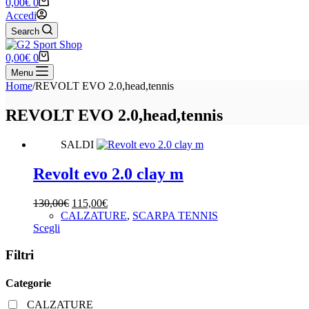
Carrello
0,00
€
0
Accedi
Search
Carrello
0,00
€
0
Menu
Home
/
REVOLT EVO 2.0,head,tennis
REVOLT EVO 2.0,head,tennis
SALDI
Revolt evo 2.0 clay m
Il
Il
130,00
€
115,00
€
prezzo
prezzo
CALZATURE
,
SCARPA TENNIS
Questo
originale
attuale
Scegli
prodotto
era:
è:
ha
130,00€.
115,00€.
Filtri
più
varianti.
Categorie
Le
opzioni
CALZATURE