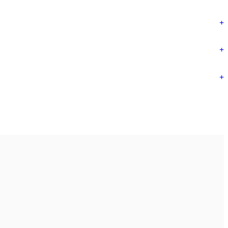
+
+
+