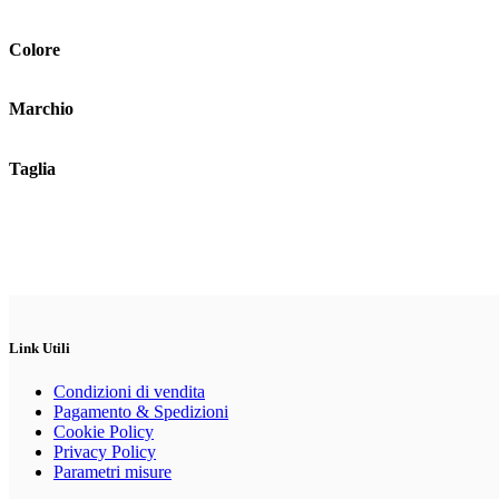
possono
essere
scelte
Colore
nella
pagina
del
Marchio
prodotto
Taglia
Link Utili
Condizioni di vendita
Pagamento & Spedizioni
Cookie Policy
Privacy Policy
Parametri misure