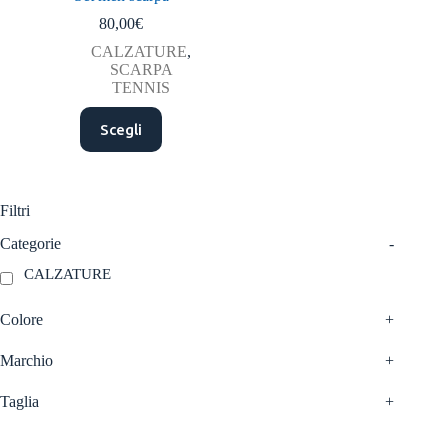
80,00
€
CALZATURE
,
SCARPA
TENNIS
Questo
Scegli
prodotto
ha
più
varianti.
Le
Filtri
opzioni
possono
Categorie
-
essere
CALZATURE
scelte
nella
pagina
Colore
+
del
prodotto
Marchio
+
Taglia
+