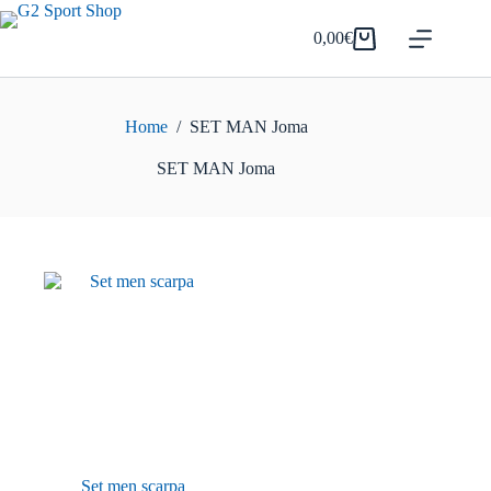
Salta
al
0,00
€
Carrello
contenuto
Home
/
SET MAN Joma
SET MAN Joma
Set men scarpa