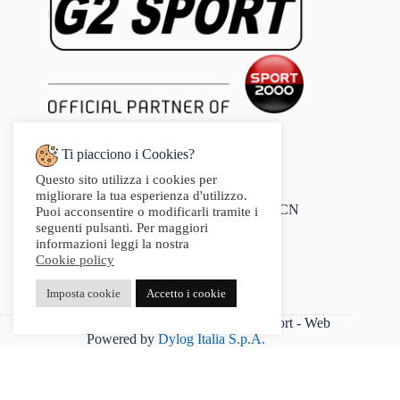
Ti piacciono i Cookies?
Questo sito utilizza i cookies per
Indirizzo:
migliorare la tua esperienza d'utilizzo.
Via Audisio, 26, 12042 Bra CN
Puoi acconsentire o modificarli tramite i
Telefono:
seguenti pulsanti. Per maggiori
0172 412 414
informazioni leggi la nostra
Email:
Cookie policy
info@g2sport.com
Fax:
Imposta cookie
Accetto i cookie
0172412414
P.IVA 03542250042 - Copyright 2025 G2Sport - Web
Powered by
Dylog Italia S.p.A.