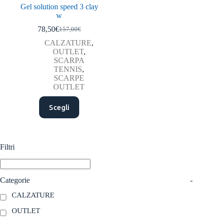
Gel solution speed 3 clay
w
78,50
€
157,00
€
Il
Il
prezzo
prezzo
CALZATURE
,
originale
attuale
OUTLET
,
era:
è:
SCARPA
157,00€.
78,50€.
TENNIS
,
SCARPE
OUTLET
Questo
Scegli
prodotto
ha
più
varianti.
Le
Filtri
opzioni
possono
essere
scelte
Categorie
-
nella
CALZATURE
pagina
del
OUTLET
prodotto