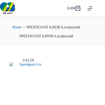
Salta
al
0,00
€
Carrello
contenuto
Home
/
SPEEDGOAT 6,HOKA,scarpa,trail
SPEEDGOAT 6,HOKA,scarpa,trail
SALDI