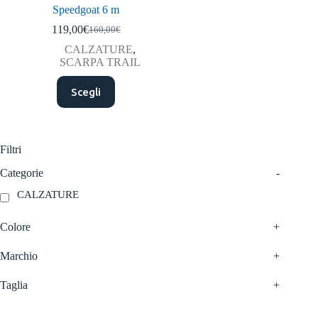
Speedgoat 6 m
119,00
€
160,00
€
Il
Il
prezzo
prezzo
CALZATURE
,
originale
attuale
SCARPA TRAIL
era:
è:
Questo
160,00€.
119,00€.
Scegli
prodotto
ha
più
varianti.
Le
Filtri
opzioni
possono
Categorie
-
essere
CALZATURE
scelte
nella
pagina
Colore
+
del
prodotto
Marchio
+
Taglia
+