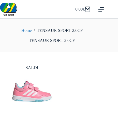
Salta
al
0,00
€
Carrello
contenuto
Home
/
TENSAUR SPORT 2.0CF
TENSAUR SPORT 2.0CF
SALDI