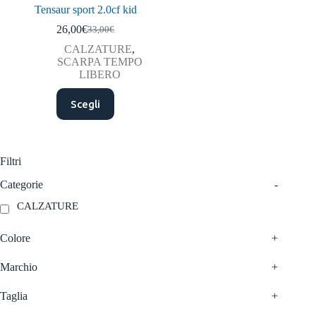
Tensaur sport 2.0cf kid
26,00
€
33,00
€
Il
Il
prezzo
prezzo
CALZATURE
,
originale
attuale
SCARPA TEMPO
era:
è:
LIBERO
33,00€.
26,00€.
Questo
Scegli
prodotto
ha
più
varianti.
Le
Filtri
opzioni
possono
Categorie
-
essere
CALZATURE
scelte
nella
pagina
Colore
+
del
prodotto
Marchio
+
Taglia
+