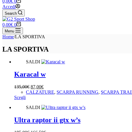
Carrello
0,00
€
0
Accedi
Search
Carrello
0,00
€
0
Menu
Home
/
LA SPORTIVA
LA SPORTIVA
SALDI
Karacal w
Il
Il
135,00
€
87,00
€
prezzo
prezzo
CALZATURE
,
SCARPA RUNNING
,
SCARPA TRAI
Questo
originale
attuale
Scegli
prodotto
era:
è:
SALDI
ha
135,00€.
87,00€.
più
varianti.
Ultra raptor ii gtx w’s
Le
opzioni