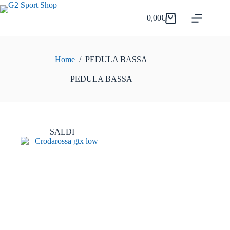
Salta
al
0,00
€
Carrello
contenuto
Home
/
PEDULA BASSA
PEDULA BASSA
SALDI