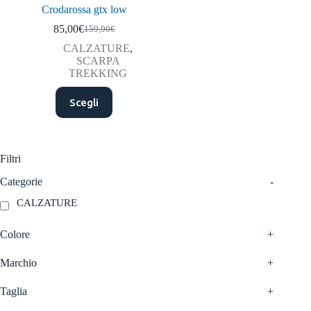
Crodarossa gtx low
85,00
€
159,90
€
Il
Il
prezzo
prezzo
CALZATURE
,
originale
attuale
SCARPA
era:
è:
TREKKING
159,90€.
85,00€.
Questo
Scegli
prodotto
ha
più
varianti.
Le
Filtri
opzioni
possono
Categorie
-
essere
CALZATURE
scelte
nella
pagina
Colore
+
del
prodotto
Marchio
+
Taglia
+