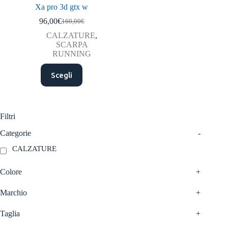
Xa pro 3d gtx w
96,00
€
160,00
€
Il
Il
prezzo
prezzo
CALZATURE
,
originale
attuale
SCARPA
era:
è:
RUNNING
160,00€.
96,00€.
Questo
Scegli
prodotto
ha
più
varianti.
Le
Filtri
opzioni
possono
Categorie
-
essere
CALZATURE
scelte
nella
pagina
Colore
+
del
prodotto
Marchio
+
Taglia
+