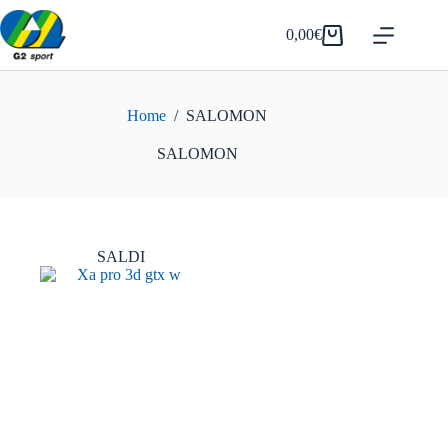
Salta
al
0,00
€
Carrello
contenuto
Home
/
SALOMON
SALOMON
SALDI