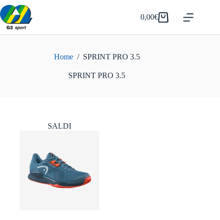
Salta
al
0,00
€
Carrello
contenuto
Home
/
SPRINT PRO 3.5
SPRINT PRO 3.5
SALDI