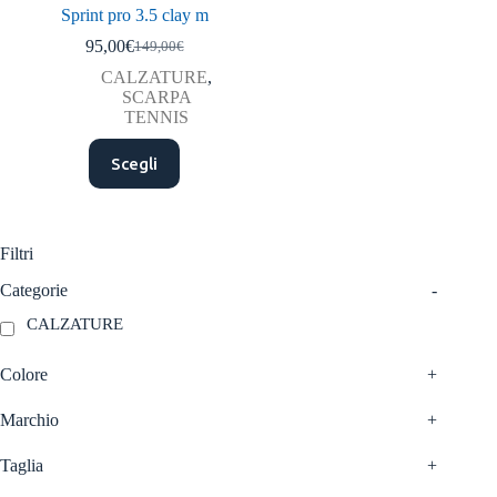
Sprint pro 3.5 clay m
95,00
€
149,00
€
Il
Il
prezzo
prezzo
CALZATURE
,
originale
attuale
SCARPA
era:
è:
TENNIS
149,00€.
95,00€.
Questo
Scegli
prodotto
ha
più
varianti.
Le
Filtri
opzioni
possono
Categorie
-
essere
CALZATURE
scelte
nella
pagina
Colore
+
del
prodotto
Marchio
+
Taglia
+