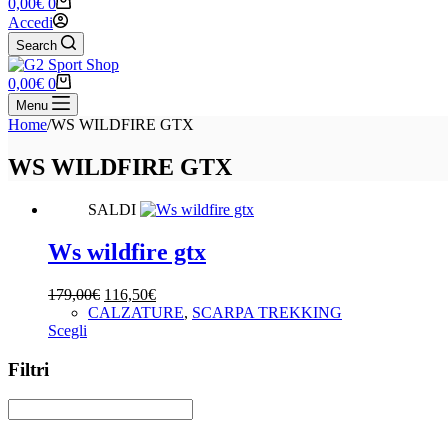
Carrello
0,00
€
0
Accedi
Search
Carrello
0,00
€
0
Menu
Home
/
WS WILDFIRE GTX
WS WILDFIRE GTX
SALDI
Ws wildfire gtx
Il
Il
179,00
€
116,50
€
prezzo
prezzo
CALZATURE
,
SCARPA TREKKING
Questo
originale
attuale
Scegli
prodotto
era:
è:
ha
179,00€.
116,50€.
Filtri
più
varianti.
Le
opzioni