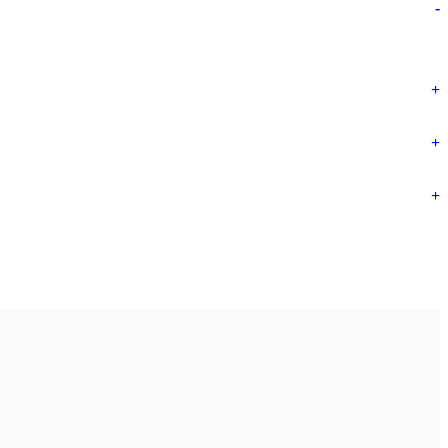
-
+
+
+