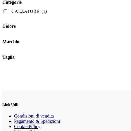
Categorie
possono
essere
CALZATURE
(1)
scelte
nella
pagina
Colore
del
prodotto
Marchio
Taglia
Link Utili
Condizioni di vendita
Pagamento & Spedizioni
Cookie Policy