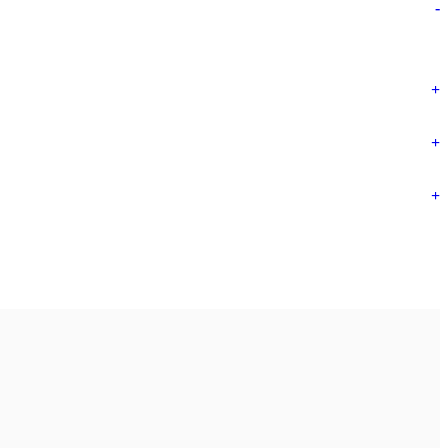
-
+
+
+