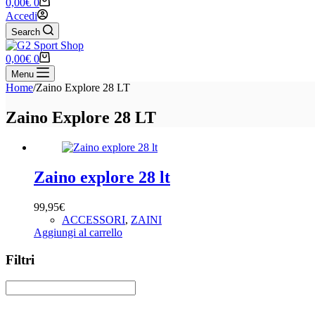
Carrello
0,00
€
0
Accedi
Search
Carrello
0,00
€
0
Menu
Home
/
Zaino Explore 28 LT
Zaino Explore 28 LT
Zaino explore 28 lt
99,95
€
ACCESSORI
,
ZAINI
Aggiungi al carrello
Filtri