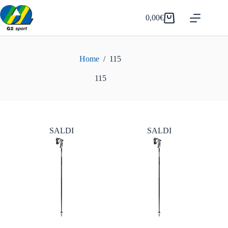
Salta
al
0,00
€
Carrello
contenuto
Home
/
115
115
SALDI
SALDI