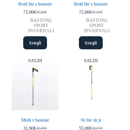
Bold lite s bastone
Bold lite s bastone
72,00
€
72,00
€
85,00
€
85,00
€
Il
Il
Il
Il
prezzo
prezzo
prezzo
prezzo
BASTONI
,
BASTONI
,
originale
attuale
originale
attuale
SPORT
SPORT
era:
è:
era:
è:
INVERNALI
INVERNALI
85,00€.
72,00€.
85,00€.
72,00€.
Questo
Questo
Scegli
Scegli
prodotto
prodotto
ha
ha
più
più
varianti.
varianti.
SALDI
SALDI
Le
Le
opzioni
opzioni
possono
possono
essere
essere
scelte
scelte
nella
nella
pagina
pagina
del
del
prodotto
prodotto
Multi s bastone
Nt lite slr jr
31,90
€
55,00
€
39,00
€
59,95
€