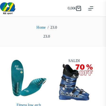
Salta
al
0,00
€
Carrello
contenuto
Home
/
23.0
23.0
SALDI
Fitness low arch