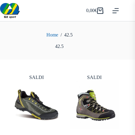
Salta
al
0,00
€
Carrello
contenuto
Home
/
42.5
42.5
SALDI
SALDI