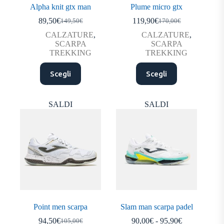
Alpha knit gtx man
Plume micro gtx
89,50
€
119,90
€
149,50
€
170,00
€
Il
Il
Il
Il
prezzo
prezzo
prezzo
prezzo
CALZATURE
,
CALZATURE
,
originale
attuale
originale
attuale
SCARPA
SCARPA
era:
è:
era:
è:
TREKKING
TREKKING
149,50€.
89,50€.
170,00€.
119,90€.
Questo
Questo
Scegli
Scegli
prodotto
prodotto
ha
ha
più
più
varianti.
varianti.
SALDI
SALDI
Le
Le
opzioni
opzioni
possono
possono
essere
essere
scelte
scelte
nella
nella
pagina
pagina
del
del
prodotto
prodotto
Point men scarpa
Slam man scarpa padel
Fascia
94,50
€
90,00
€
-
95,90
€
105,00
€