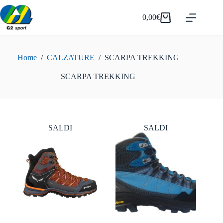
Salta
al
0,00
€
Carrello
contenuto
Home
/
CALZATURE
/
SCARPA TREKKING
SCARPA TREKKING
SALDI
SALDI