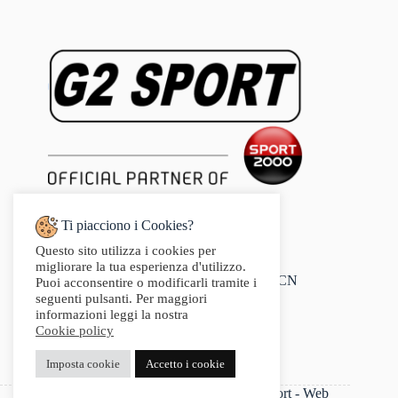
Ti piacciono i Cookies?
Questo sito utilizza i cookies per
Indirizzo:
migliorare la tua esperienza d'utilizzo.
Via Audisio, 26, 12042 Bra CN
Puoi acconsentire o modificarli tramite i
Telefono:
seguenti pulsanti. Per maggiori
0172 412 414
informazioni leggi la nostra
Email:
Cookie policy
info@g2sport.com
Fax:
Imposta cookie
Accetto i cookie
0172412414
P.IVA 03542250042 - Copyright 2025 G2Sport - Web