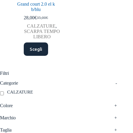
Grand court 2.0 el k
b/blu
28,00
€
35,00
€
Il
Il
prezzo
prezzo
CALZATURE
,
originale
attuale
SCARPA TEMPO
era:
è:
LIBERO
35,00€.
28,00€.
Questo
Scegli
prodotto
ha
più
varianti.
Le
Filtri
opzioni
possono
Categorie
-
essere
CALZATURE
scelte
nella
pagina
Colore
+
del
prodotto
Marchio
+
Taglia
+