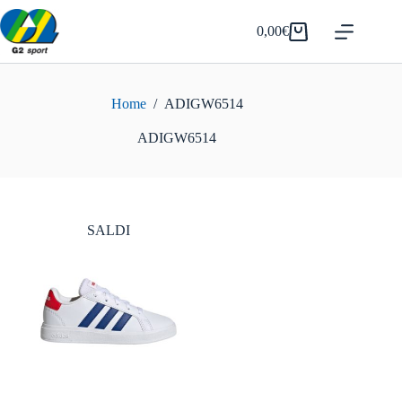
Salta
al
0,00
€
Carrello
contenuto
Home
/
ADIGW6514
ADIGW6514
SALDI