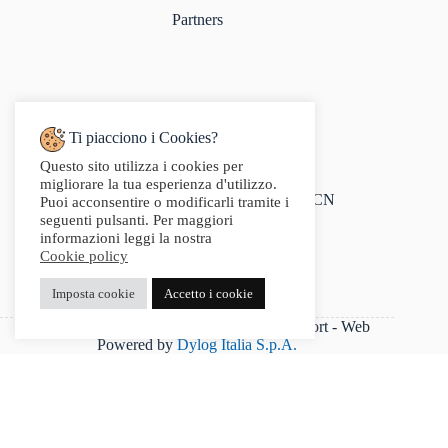
Partners
Ti piacciono i Cookies?
Questo sito utilizza i cookies per
Indirizzo:
migliorare la tua esperienza d'utilizzo.
Via Audisio, 26, 12042 Bra CN
Puoi acconsentire o modificarli tramite i
Telefono:
seguenti pulsanti. Per maggiori
0172 412 414
informazioni leggi la nostra
Email:
Cookie policy
info@g2sport.com
Fax:
Imposta cookie
Accetto i cookie
0172412414
P.IVA 03542250042 - Copyright 2025 G2Sport - Web
Powered by
Dylog Italia S.p.A.