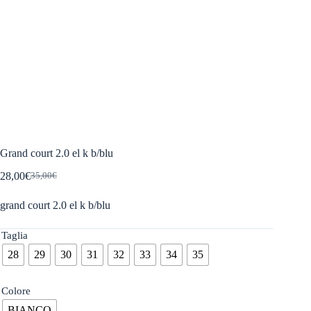
Grand court 2.0 el k b/blu
28,00
€
35,00
€
Il
Il
prezzo
prezzo
grand court 2.0 el k b/blu
originale
attuale
era:
è:
35,00€.
28,00€.
Taglia
28
29
30
31
32
33
34
35
Colore
BIANCO