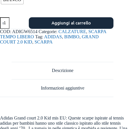
Grand
Aggiungi al carrello
court
2.0
COD:
ADIGW6514
Categorie:
CALZATURE
,
SCARPA
el
TEMPO LIBERO
Tag:
ADIDAS
,
BIMBO
,
GRAND
k
COURT 2.0 KID
,
SCARPA
b/blu
quantità
Descrizione
Informazioni aggiuntive
Adidas Grand court 2.0 Kid mis EU: Queste scarpe ispirate al tennis
adidas per bambini hanno uno stile classico ispirato allo stile tennis
degli anni ’70.. La tomaia in pelle sintetica è morbida e resistente. Una