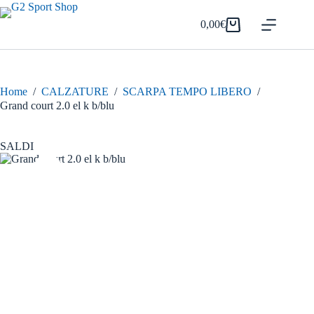
Salta
al
0,00
€
Carrello
contenuto
Home
/
CALZATURE
/
SCARPA TEMPO LIBERO
/
Grand court 2.0 el k b/blu
SALDI