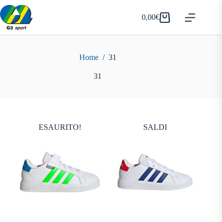
Salta
al
0,00
€
Carrello
contenuto
Home
/
31
31
ESAURITO!
SALDI