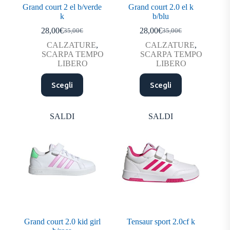
Grand court 2 el b/verde
Grand court 2.0 el k
k
b/blu
28,00
€
28,00
€
35,00
€
35,00
€
Il
Il
Il
Il
prezzo
prezzo
prezzo
prezzo
CALZATURE
,
CALZATURE
,
originale
attuale
originale
attuale
SCARPA TEMPO
SCARPA TEMPO
era:
è:
era:
è:
LIBERO
LIBERO
35,00€.
28,00€.
35,00€.
28,00€.
Questo
Questo
Scegli
Scegli
prodotto
prodotto
ha
ha
più
più
varianti.
varianti.
SALDI
SALDI
Le
Le
opzioni
opzioni
possono
possono
essere
essere
scelte
scelte
nella
nella
pagina
pagina
del
del
prodotto
prodotto
Grand court 2.0 kid girl
Tensaur sport 2.0cf k