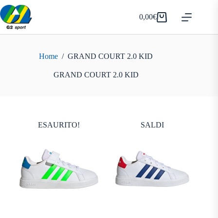
Salta
al
0,00
€
Carrello
contenuto
Home
/
GRAND COURT 2.0 KID
GRAND COURT 2.0 KID
ESAURITO!
SALDI