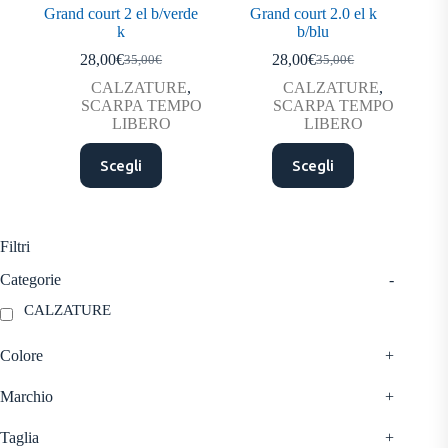
Grand court 2 el b/verde
Grand court 2.0 el k
k
b/blu
28,00
€
28,00
€
35,00
€
35,00
€
Il
Il
Il
Il
prezzo
prezzo
prezzo
prezzo
CALZATURE
,
CALZATURE
,
originale
attuale
originale
attuale
SCARPA TEMPO
SCARPA TEMPO
era:
è:
era:
è:
LIBERO
LIBERO
35,00€.
28,00€.
35,00€.
28,00€.
Questo
Questo
Scegli
Scegli
prodotto
prodotto
ha
ha
più
più
varianti.
varianti.
Le
Le
Filtri
opzioni
opzioni
possono
possono
Categorie
-
essere
essere
CALZATURE
scelte
scelte
nella
nella
pagina
pagina
Colore
+
del
del
prodotto
prodotto
Marchio
+
Taglia
+