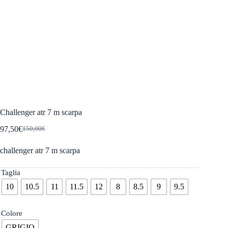
Challenger atr 7 m scarpa
97,50
€
150,00
€
Il
Il
prezzo
prezzo
challenger atr 7 m scarpa
originale
attuale
era:
è:
150,00€.
97,50€.
Taglia
10
10.5
11
11.5
12
8
8.5
9
9.5
Colore
GRIGIO