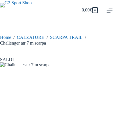
Salta
al
0,00
€
Carrello
contenuto
Home
/
CALZATURE
/
SCARPA TRAIL
/
Challenger atr 7 m scarpa
SALDI