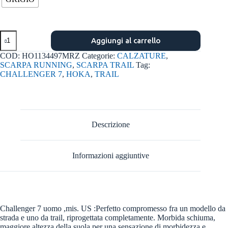
Challenger
Aggiungi al carrello
atr
7
COD:
HO1134497MRZ
Categorie:
CALZATURE
,
m
SCARPA RUNNING
,
SCARPA TRAIL
Tag:
scarpa
CHALLENGER 7
,
HOKA
,
TRAIL
quantità
Descrizione
Informazioni aggiuntive
Challenger 7 uomo ,mis. US :Perfetto compromesso fra un modello da
strada e uno da trail, riprogettata completamente. Morbida schiuma,
maggiore altezza della suola per una sensazione di morbidezza e