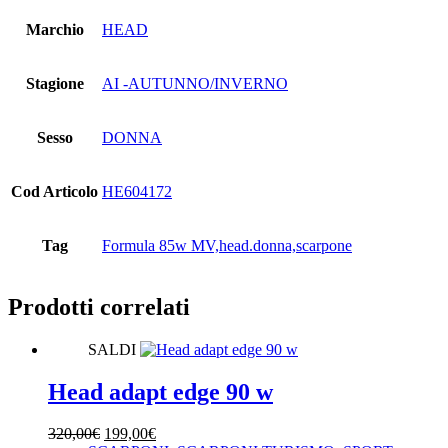
Marchio
HEAD
Stagione
AI -AUTUNNO/INVERNO
Sesso
DONNA
Cod Articolo
HE604172
Tag
Formula 85w MV,head.donna,scarpone
Prodotti correlati
SALDI
Head adapt edge 90 w
Il
Il
320,00
€
199,00
€