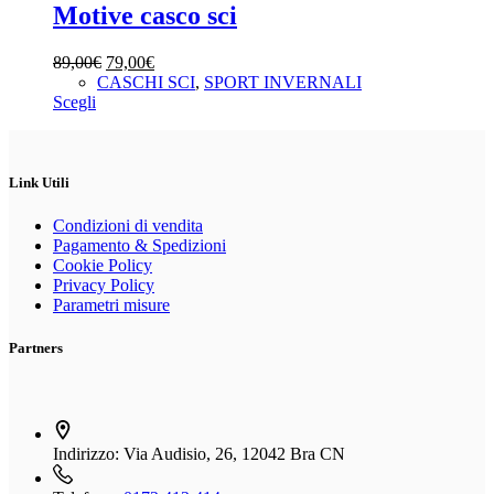
varianti.
Motive casco sci
Le
opzioni
Il
Il
89,00
€
79,00
€
possono
prezzo
prezzo
CASCHI SCI
,
SPORT INVERNALI
essere
Questo
originale
attuale
Scegli
scelte
prodotto
era:
è:
nella
ha
89,00€.
79,00€.
pagina
più
del
varianti.
Link Utili
prodotto
Le
opzioni
Condizioni di vendita
possono
Pagamento & Spedizioni
essere
Cookie Policy
scelte
Privacy Policy
nella
Parametri misure
pagina
del
Partners
prodotto
Indirizzo:
Via Audisio, 26, 12042 Bra CN