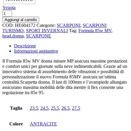
Svuota
Formula
85
Aggiungi al carrello
w
COD:
HE604172
Categorie:
SCARPONI
,
SCARPONI
mv
TURISMO
,
SPORT INVERNALI
Tag:
Formula 85w MV
,
quantità
head.donna
,
SCARPONE
Descrizione
Informazioni aggiuntive
Il Formula 85w MV donna misure MP assicura massime prestazioni
e comfort unici per giornate sulla neve indimenticabili. Grazie ad un
innovativo sistema di assorbimento delle vibrazioni e possibilità di
personalizzazione il nuovo Formula 85MV assicura un’ottima
centralità.Scarpetta donna. Il last di 100mm e l’avampiede allungato
assicurano massima mobilità delle dita mentre il flex consente una
regolazione tra 85e 95.
Taglia
23.5
,
24.5
,
25.5
,
26.5
,
27.5
Colore
ANTRACITE