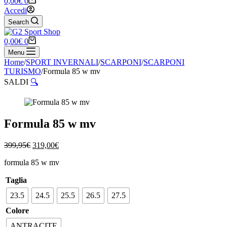
0,00
€
0
Accedi
Search
Carrello
0,00
€
0
Menu
Home
/
SPORT INVERNALI
/
SCARPONI
/
SCARPONI
TURISMO
/
Formula 85 w mv
SALDI
🔍
Formula 85 w mv
Il
Il
399,95
€
319,00
€
prezzo
prezzo
formula 85 w mv
originale
attuale
era:
è:
Taglia
399,95€.
319,00€.
23.5
24.5
25.5
26.5
27.5
Colore
ANTRACITE