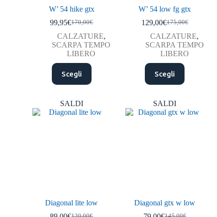
W’ 54 hike gtx
W’ 54 low fg gtx
99,95
€
129,00
€
170,00
€
175,00
€
CALZATURE
,
CALZATURE
,
SCARPA TEMPO
SCARPA TEMPO
LIBERO
LIBERO
Scegli
Scegli
SALDI
SALDI
Diagonal lite low
Diagonal gtx w low
89,00
€
79,00
€
120,00
€
145,00
€