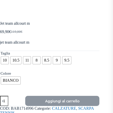
Jet team allcourt m
69,90
€
119,00
€
Il
Il
prezzo
prezzo
jet team allcourt m
originale
attuale
era:
è:
119,00€.
69,90€.
Taglia
10
10.5
11
8
8.5
9
9.5
Colore
BIANCO
Jet
Aggiungi al carrello
team
allcourt
COD:
BAB1714996
Categorie:
CALZATURE
,
SCARPA
m
TENNIS