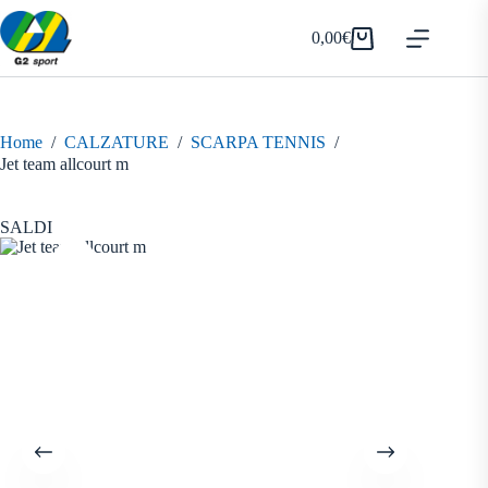
Salta
al
0,00
€
Carrello
contenuto
Home
/
CALZATURE
/
SCARPA TENNIS
/
Jet team allcourt m
SALDI