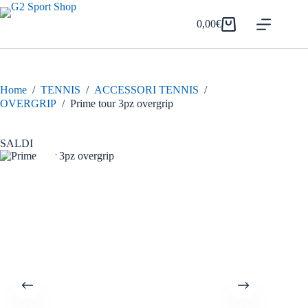
Salta
al
0,00
€
Carrello
contenuto
Home
/
TENNIS
/
ACCESSORI TENNIS
/
OVERGRIP
/
Prime tour 3pz overgrip
SALDI