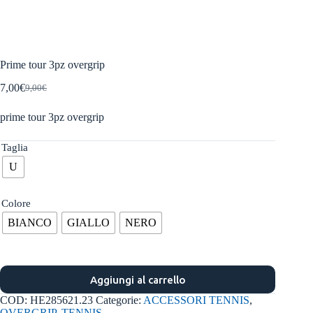
Prime tour 3pz overgrip
7,00
€
9,00
€
Il
Il
prezzo
prezzo
prime tour 3pz overgrip
originale
attuale
era:
è:
9,00€.
7,00€.
Taglia
U
Colore
BIANCO
GIALLO
NERO
Aggiungi al carrello
COD:
HE285621.23
Categorie:
ACCESSORI TENNIS
,
OVERGRIP
,
TENNIS