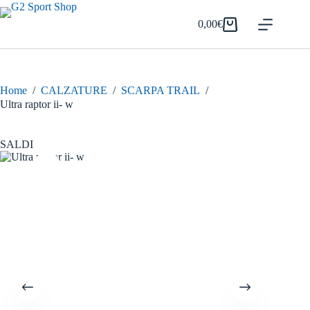
Salta
al
0,00
€
Carrello
contenuto
Home
/
CALZATURE
/
SCARPA TRAIL
/
Ultra raptor ii- w
SALDI