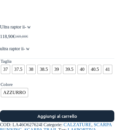
Ultra raptor ii- w
118,90
€
169,00
€
Il
Il
prezzo
prezzo
ultra raptor ii- w
originale
attuale
era:
è:
169,00€.
118,90€.
Taglia
37
37.5
38
38.5
39
39.5
40
40.5
41
Colore
AZZURRO
Aggiungi al carrello
COD:
LA46O627624I
Categorie:
CALZATURE
,
SCARPA
RUNNING
,
SCARPA TRAIL
Tag:
LASPORTIVA
,