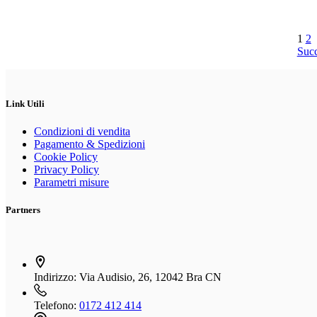
1
2
Suc
Link Utili
Condizioni di vendita
Pagamento & Spedizioni
Cookie Policy
Privacy Policy
Parametri misure
Partners
Indirizzo:
Via Audisio, 26, 12042 Bra CN
Telefono:
0172 412 414