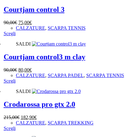
più
del
varianti.
Courtjam control 3
prodotto
Le
opzioni
Il
Il
90,00
€
75,00
€
possono
prezzo
prezzo
CALZATURE
,
SCARPA TENNIS
essere
Questo
originale
attuale
Scegli
scelte
prodotto
era:
è:
nella
SALDI
ha
90,00€.
75,00€.
pagina
più
del
varianti.
Courtjam control3 m clay
prodotto
Le
opzioni
Il
Il
90,00
€
80,00
€
possono
prezzo
prezzo
CALZATURE
,
SCARPA PADEL
,
SCARPA TENNIS
essere
Questo
originale
attuale
Scegli
scelte
prodotto
era:
è:
nella
SALDI
ha
90,00€.
80,00€.
pagina
più
del
varianti.
Crodarossa pro gtx 2.0
prodotto
Le
opzioni
Il
Il
215,00
€
182,90
€
possono
prezzo
prezzo
CALZATURE
,
SCARPA TREKKING
essere
Questo
originale
attuale
Scegli
scelte
prodotto
era:
è:
nella