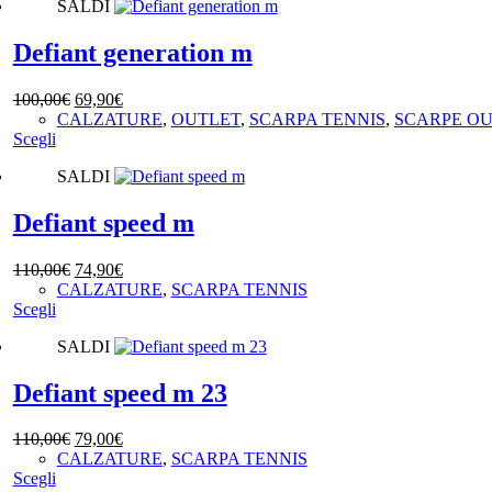
SALDI
ha
215,00€.
182,90€.
pagina
più
del
varianti.
Defiant generation m
prodotto
Le
opzioni
Il
Il
100,00
€
69,90
€
possono
prezzo
prezzo
CALZATURE
,
OUTLET
,
SCARPA TENNIS
,
SCARPE O
essere
Questo
originale
attuale
Scegli
scelte
prodotto
era:
è:
nella
SALDI
ha
100,00€.
69,90€.
pagina
più
del
varianti.
Defiant speed m
prodotto
Le
opzioni
Il
Il
110,00
€
74,90
€
possono
prezzo
prezzo
CALZATURE
,
SCARPA TENNIS
essere
Questo
originale
attuale
Scegli
scelte
prodotto
era:
è:
nella
SALDI
ha
110,00€.
74,90€.
pagina
più
del
varianti.
Defiant speed m 23
prodotto
Le
opzioni
Il
Il
110,00
€
79,00
€
possono
prezzo
prezzo
CALZATURE
,
SCARPA TENNIS
essere
Questo
originale
attuale
Scegli
scelte