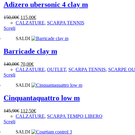
varianti.
Adizero ubersonic 4 clay m
Le
opzioni
Il
Il
150,00
€
115,00
€
possono
prezzo
prezzo
CALZATURE
,
SCARPA TENNIS
essere
Questo
originale
attuale
Scegli
scelte
prodotto
era:
è:
nella
SALDI
ha
150,00€.
115,00€.
pagina
più
del
varianti.
Barricade clay m
prodotto
Le
opzioni
Il
Il
140,00
€
70,00
€
possono
prezzo
prezzo
CALZATURE
,
OUTLET
,
SCARPA TENNIS
,
SCARPE O
essere
Questo
originale
attuale
Scegli
scelte
prodotto
era:
è:
nella
SALDI
ha
140,00€.
70,00€.
pagina
più
del
varianti.
Cinquantaquattro low m
prodotto
Le
opzioni
Il
Il
145,90
€
112,50
€
possono
prezzo
prezzo
CALZATURE
,
SCARPA TEMPO LIBERO
essere
Questo
originale
attuale
Scegli
scelte
prodotto
era:
è:
nella
SALDI
ha
145,90€.
112,50€.
pagina