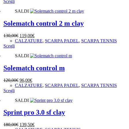
Questo
originale
attuale
Scegli
scelte
prodotto
era:
è:
nella
SALDI
ha
170,00€.
153,00€.
pagina
più
del
varianti.
Solematch control 2 m clay
prodotto
Le
opzioni
Il
Il
130,00
€
119,00
€
possono
prezzo
prezzo
CALZATURE
,
SCARPA PADEL
,
SCARPA TENNIS
essere
Questo
originale
attuale
Scegli
scelte
prodotto
era:
è:
nella
SALDI
ha
130,00€.
119,00€.
pagina
più
del
varianti.
Solematch control m
prodotto
Le
opzioni
Il
Il
120,00
€
96,00
€
possono
prezzo
prezzo
CALZATURE
,
SCARPA PADEL
,
SCARPA TENNIS
essere
Questo
originale
attuale
Scegli
scelte
prodotto
era:
è:
nella
SALDI
ha
120,00€.
96,00€.
pagina
più
del
varianti.
Sprint pro 3.0 sf clay
prodotto
Le
opzioni
Il
Il
180,00
€
139,50
€
possono