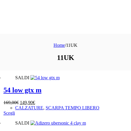
Home
/
11UK
11UK
SALDI
54 low gtx m
Il
Il
169,00
€
149,90
€
prezzo
prezzo
CALZATURE
,
SCARPA TEMPO LIBERO
Questo
originale
attuale
Scegli
prodotto
era:
è:
SALDI
ha
169,00€.
149,90€.
più