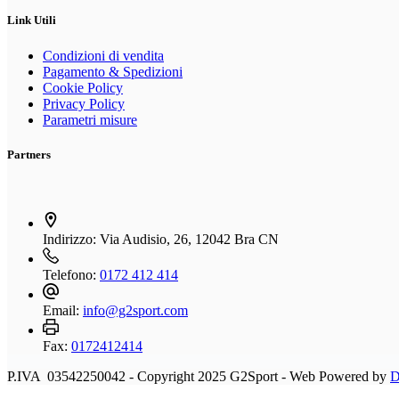
più
del
varianti.
Link Utili
prodotto
Le
opzioni
Condizioni di vendita
possono
Pagamento & Spedizioni
essere
Cookie Policy
scelte
Privacy Policy
nella
Parametri misure
pagina
del
Partners
prodotto
Indirizzo:
Via Audisio, 26, 12042 Bra CN
Telefono:
0172 412 414
Email:
info@g2sport.com
Fax:
0172412414
P.IVA 03542250042 - Copyright 2025 G2Sport - Web Powered by
D