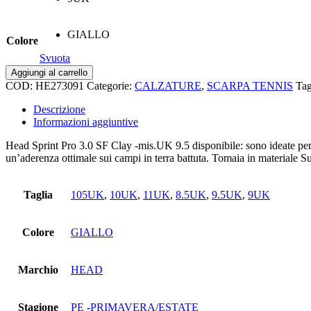
GIALLO
Colore
Svuota
Sprint
Aggiungi al carrello
pro
COD:
HE273091
Categorie:
CALZATURE
,
SCARPA TENNIS
Ta
3.0
sf
Descrizione
clay
Informazioni aggiuntive
quantità
Head Sprint Pro 3.0 SF Clay -mis.UK 9.5 disponibile: sono ideate per i
un’aderenza ottimale sui campi in terra battuta. Tomaia in materiale Su
Taglia
105UK
,
10UK
,
11UK
,
8.5UK
,
9.5UK
,
9UK
Colore
GIALLO
Marchio
HEAD
Stagione
PE -PRIMAVERA/ESTATE