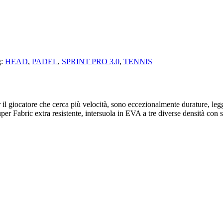
g:
HEAD
,
PADEL
,
SPRINT PRO 3.0
,
TENNIS
l giocatore che cerca più velocità, sono eccezionalmente durature, legger
per Fabric extra resistente, intersuola in EVA a tre diverse densità con 