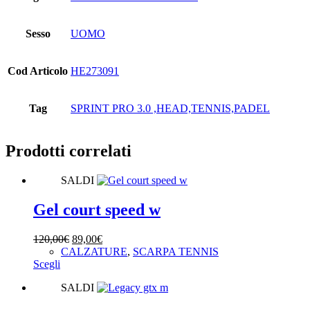
Sesso
UOMO
Cod Articolo
HE273091
Tag
SPRINT PRO 3.0 ,HEAD,TENNIS,PADEL
Prodotti correlati
SALDI
Gel court speed w
Il
Il
120,00
€
89,00
€
prezzo
prezzo
CALZATURE
,
SCARPA TENNIS
Questo
originale
attuale
Scegli
prodotto
era:
è:
SALDI
ha
120,00€.
89,00€.
più