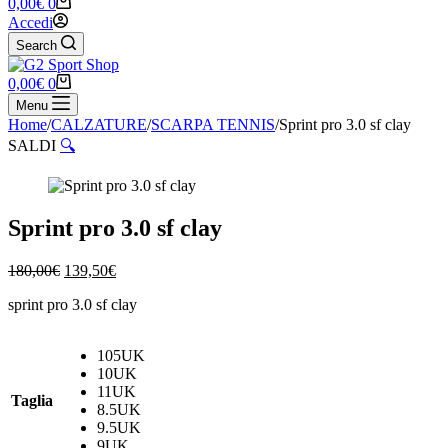
Carrello
0,00
€
0
Accedi
Search
Carrello
0,00
€
0
Menu
Home
/
CALZATURE
/
SCARPA TENNIS
/
Sprint pro 3.0 sf clay
SALDI
🔍
Sprint pro 3.0 sf clay
Il
Il
180,00
€
139,50
€
prezzo
prezzo
sprint pro 3.0 sf clay
originale
attuale
era:
è:
180,00€.
139,50€.
105UK
10UK
11UK
Taglia
8.5UK
9.5UK
9UK