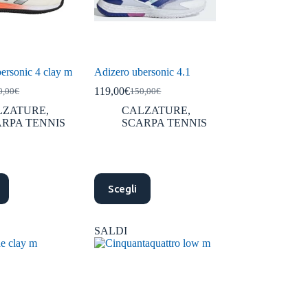
ersonic 4 clay m
Adizero ubersonic 4.1
119,00
€
0,00
€
150,00
€
Il
Il
zzo
zzo
prezzo
prezzo
LZATURE
,
CALZATURE
,
ginale
uale
originale
attuale
RPA TENNIS
SCARPA TENNIS
:
era:
è:
,00€.
,00€.
150,00€.
119,00€.
Questo
Scegli
prodotto
ha
più
varianti.
SALDI
Le
opzioni
possono
essere
scelte
nella