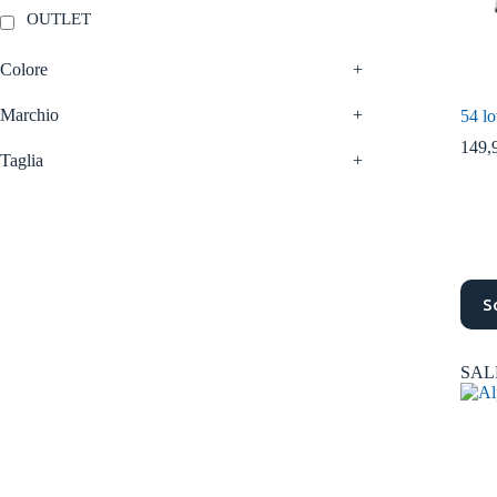
OUTLET
Colore
+
Marchio
+
54 l
149,
Taglia
+
Ques
S
prodo
ha
più
varian
SAL
Le
opzio
poss
esser
scelt
nella