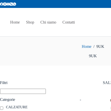
Salta
al
contenuto
Home
Shop
Chi siamo
Contatti
Home
/
9UK
9UK
Filtri
SAL
Categorie
-
CALZATURE