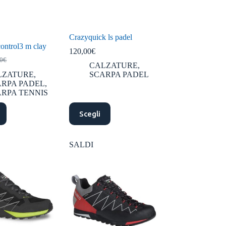
del
prodotto
Crazyquick ls padel
ontrol3 m clay
120,00
€
00
€
CALZATURE
,
zo
zo
LZATURE
,
SCARPA PADEL
inale
ale
ARPA PADEL
,
RPA TENNIS
0€.
0€.
Questo
Scegli
prodotto
ha
più
varianti.
SALDI
Le
opzioni
possono
essere
scelte
nella
pagina
del
prodotto