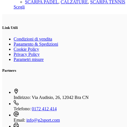
prezzo
prezzo
SCARPA PADEL
,
CALZATURE
,
SCARPA TENNIS
essere
Questo
originale
attuale
Scegli
scelte
prodotto
era:
è:
nella
ha
100,00€.
69,00€.
pagina
più
del
varianti.
Link Utili
prodotto
Le
opzioni
Condizioni di vendita
possono
Pagamento & Spedizioni
essere
Cookie Policy
scelte
Privacy Policy
nella
Parametri misure
pagina
del
Partners
prodotto
Indirizzo:
Via Audisio, 26, 12042 Bra CN
Telefono:
0172 412 414
Email:
info@g2sport.com