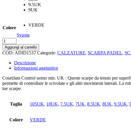
9.5UK
9UK
VERDE
Colore
Svuota
Courtjam
control
Aggiungi al carrello
m
COD:
ADID1537
Categorie:
CALZATURE
,
SCARPA PADEL
,
SC
quantità
Descrizione
Informazioni aggiuntive
CourtJam Control uomo mis. UK : Queste scarpe da tennis per superfic
permette di controllare le scivolate e gli altri movimenti laterali. La r
tue scarpe.
Taglia
105UK
,
10UK
,
7.5UK
,
7UK
,
8.5UK
,
8UK
,
9.5UK
,
Colore
VERDE