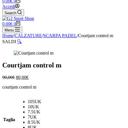
Carrello
0,00
€
0
Accedi
Search
Carrello
0,00
€
0
Menu
Home
/
CALZATURE
/
SCARPA PADEL
/
Courtjam control m
SALDI
🔍
Courtjam control m
Il
Il
90,00
€
80,00
€
prezzo
prezzo
courtjam control m
originale
attuale
era:
è:
90,00€.
80,00€.
105UK
10UK
7.5UK
7UK
Taglia
8.5UK
8UK