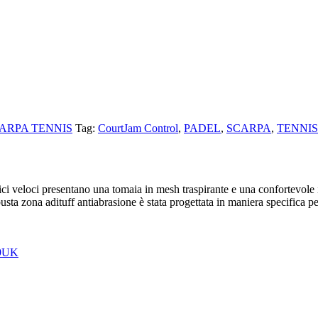
ARPA TENNIS
Tag:
CourtJam Control
,
PADEL
,
SCARPA
,
TENNIS
i veloci presentano una tomaia in mesh traspirante e una confortevole i
obusta zona adituff antiabrasione è stata progettata in maniera specifica 
9UK