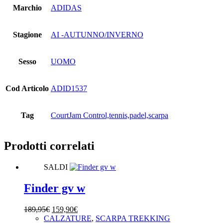
Marchio
ADIDAS
Stagione
AI -AUTUNNO/INVERNO
Sesso
UOMO
Cod Articolo
ADID1537
Tag
CourtJam Control,tennis,padel,scarpa
Prodotti correlati
SALDI
Finder gv w
Il
Il
189,95
€
159,90
€
prezzo
prezzo
CALZATURE
,
SCARPA TREKKING