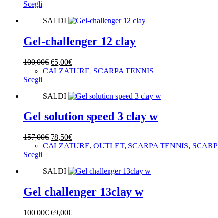
Questo
originale
attuale
Scegli
prodotto
era:
è:
SALDI
ha
189,95€.
159,90€.
più
varianti.
Gel-challenger 12 clay
Le
opzioni
Il
Il
100,00
€
65,00
€
possono
prezzo
prezzo
CALZATURE
,
SCARPA TENNIS
essere
Questo
originale
attuale
Scegli
scelte
prodotto
era:
è:
nella
SALDI
ha
100,00€.
65,00€.
pagina
più
del
varianti.
Gel solution speed 3 clay w
prodotto
Le
opzioni
Il
Il
157,00
€
78,50
€
possono
prezzo
prezzo
CALZATURE
,
OUTLET
,
SCARPA TENNIS
,
SCARP
essere
Questo
originale
attuale
Scegli
scelte
prodotto
era:
è:
nella
SALDI
ha
157,00€.
78,50€.
pagina
più
del
varianti.
Gel challenger 13clay w
prodotto
Le
opzioni
Il
Il
100,00
€
69,00
€
possono