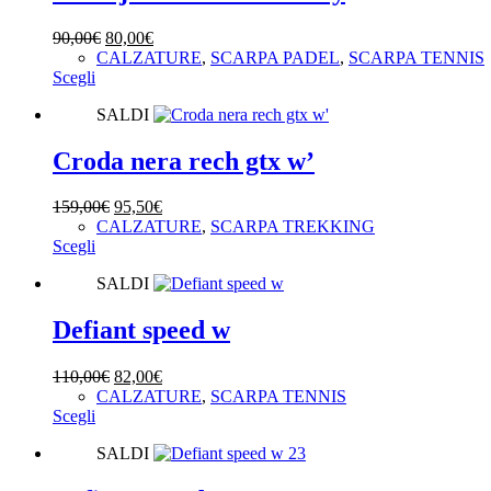
Le
opzioni
Il
Il
90,00
€
80,00
€
possono
prezzo
prezzo
CALZATURE
,
SCARPA PADEL
,
SCARPA TENNIS
essere
Questo
originale
attuale
Scegli
scelte
prodotto
era:
è:
nella
SALDI
ha
90,00€.
80,00€.
pagina
più
del
varianti.
Croda nera rech gtx w’
prodotto
Le
opzioni
Il
Il
159,00
€
95,50
€
possono
prezzo
prezzo
CALZATURE
,
SCARPA TREKKING
essere
Questo
originale
attuale
Scegli
scelte
prodotto
era:
è:
nella
SALDI
ha
159,00€.
95,50€.
pagina
più
del
varianti.
Defiant speed w
prodotto
Le
opzioni
Il
Il
110,00
€
82,00
€
possono
prezzo
prezzo
CALZATURE
,
SCARPA TENNIS
essere
Questo
originale
attuale
Scegli
scelte
prodotto
era:
è:
nella
SALDI
ha
110,00€.
82,00€.
pagina
più
del