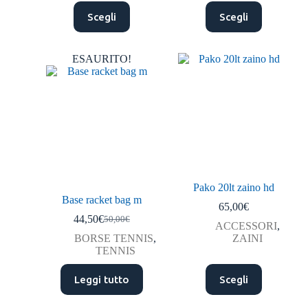
Scegli
Scegli
ESAURITO!
Pako 20lt zaino hd
Base racket bag m
65,00
€
44,50
€
50,00
€
ACCESSORI
,
BORSE TENNIS
,
ZAINI
TENNIS
Leggi tutto
Scegli