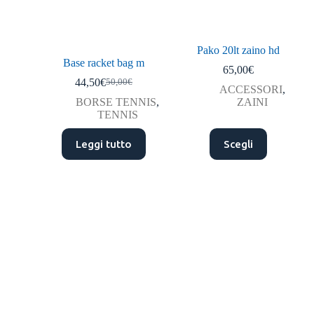
Pako 20lt zaino hd
Base racket bag m
65,00
€
44,50
€
50,00
€
ACCESSORI
,
BORSE TENNIS
,
ZAINI
TENNIS
Leggi tutto
Scegli