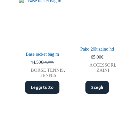
Pako 20lt zaino hd
Base racket bag m
65,00
€
44,50
€
50,00
€
ACCESSORI
,
BORSE TENNIS
,
ZAINI
TENNIS
Leggi tutto
Scegli