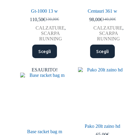
Gt-1000 13 w
Centauri 361 w
110,50
€
98,00
€
130,00
€
140,00
€
CALZATURE
,
CALZATURE
,
SCARPA
SCARPA
RUNNING
RUNNING
Scegli
Scegli
ESAURITO!
Pako 20lt zaino hd
Base racket bag m
65,00
€