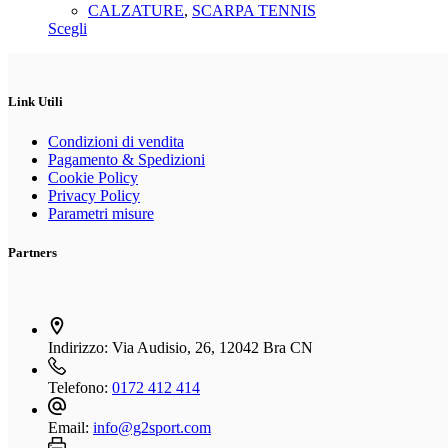
prezzo
prezzo
CALZATURE
,
SCARPA TENNIS
essere
Questo
originale
attuale
Scegli
scelte
prodotto
era:
è:
nella
ha
65,00€.
59,00€.
pagina
più
del
varianti.
Link Utili
prodotto
Le
opzioni
Condizioni di vendita
possono
Pagamento & Spedizioni
essere
Cookie Policy
scelte
Privacy Policy
nella
Parametri misure
pagina
del
Partners
prodotto
Indirizzo:
Via Audisio, 26, 12042 Bra CN
Telefono:
0172 412 414
Email:
info@g2sport.com