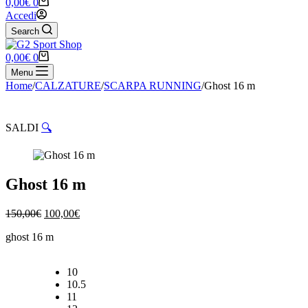
Carrello
0,00
€
0
Accedi
Search
Carrello
0,00
€
0
Menu
Home
/
CALZATURE
/
SCARPA RUNNING
/
Ghost 16 m
SALDI
🔍
Ghost 16 m
Il
Il
150,00
€
100,00
€
prezzo
prezzo
ghost 16 m
originale
attuale
era:
è:
150,00€.
100,00€.
10
10.5
11