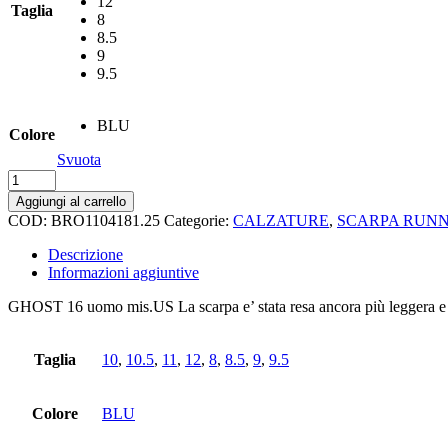
12
Taglia
8
8.5
9
9.5
BLU
Colore
Svuota
Ghost
16
Aggiungi al carrello
m
COD:
BRO1104181.25
Categorie:
CALZATURE
,
SCARPA RUN
quantità
Descrizione
Informazioni aggiuntive
GHOST 16 uomo mis.US La scarpa e’ stata resa ancora più leggera e il 
Taglia
10
,
10.5
,
11
,
12
,
8
,
8.5
,
9
,
9.5
Colore
BLU