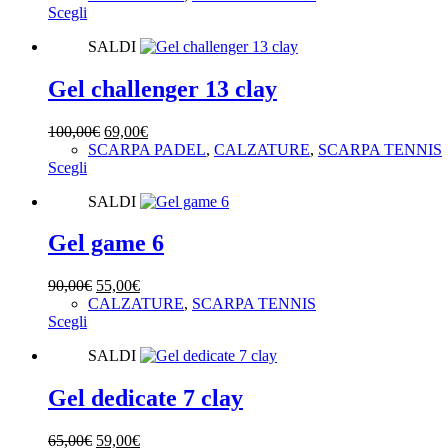
Questo
originale
attuale
Scegli
prodotto
era:
è:
SALDI
ha
80,00€.
52,00€.
più
varianti.
Gel challenger 13 clay
Le
opzioni
Il
Il
100,00
€
69,00
€
possono
prezzo
prezzo
SCARPA PADEL
,
CALZATURE
,
SCARPA TENNIS
essere
Questo
originale
attuale
Scegli
scelte
prodotto
era:
è:
nella
SALDI
ha
100,00€.
69,00€.
pagina
più
del
varianti.
Gel game 6
prodotto
Le
opzioni
Il
Il
90,00
€
55,00
€
possono
prezzo
prezzo
CALZATURE
,
SCARPA TENNIS
essere
Questo
originale
attuale
Scegli
scelte
prodotto
era:
è:
nella
SALDI
ha
90,00€.
55,00€.
pagina
più
del
varianti.
Gel dedicate 7 clay
prodotto
Le
opzioni
Il
Il
65,00
€
59,00
€
possono