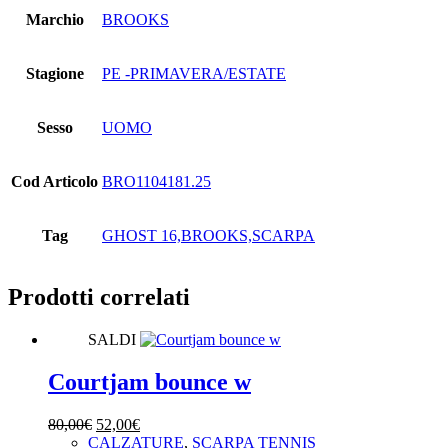
Marchio
BROOKS
Stagione
PE -PRIMAVERA/ESTATE
Sesso
UOMO
Cod Articolo
BRO1104181.25
Tag
GHOST 16,BROOKS,SCARPA
Prodotti correlati
SALDI
Courtjam bounce w
Il
Il
80,00
€
52,00
€
prezzo
prezzo
CALZATURE
,
SCARPA TENNIS