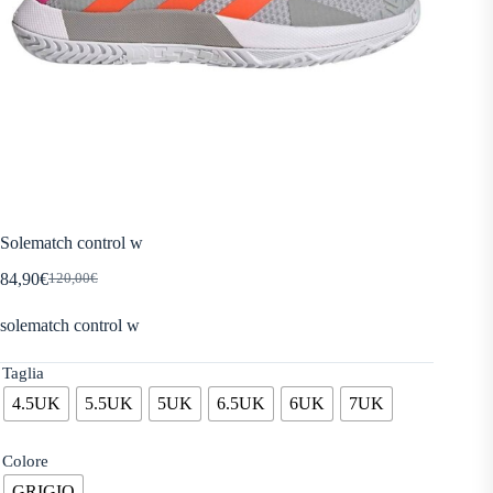
Solematch control w
84,90
€
120,00
€
Il
Il
prezzo
prezzo
solematch control w
originale
attuale
era:
è:
120,00€.
84,90€.
Taglia
4.5UK
5.5UK
5UK
6.5UK
6UK
7UK
Colore
GRIGIO