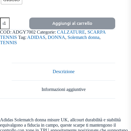
Solematch
Aggiungi al carrello
control
w
COD:
ADGY7002
Categorie:
CALZATURE
,
SCARPA
quantità
TENNIS
Tag:
ADIDAS
,
DONNA
,
Solematch donna
,
TENNIS
Descrizione
Informazioni aggiuntive
Adidas Solematch donna misure UK, allcourt durabilità e stabilità
equivalgono a fiducia in campo, queste scarpe ti mantengono il
controllo con zone in TPU appositamente posizionate che supportano