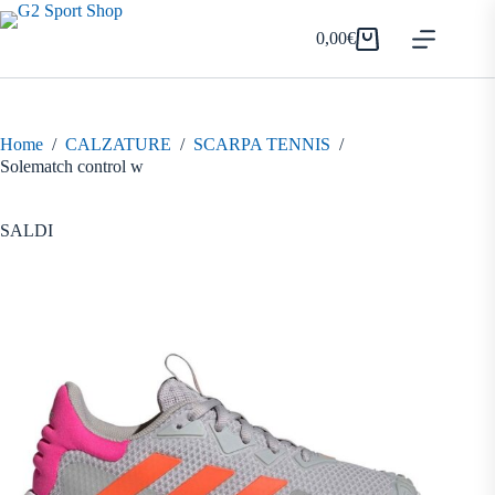
Salta
al
0,00
€
Carrello
contenuto
Home
/
CALZATURE
/
SCARPA TENNIS
/
Solematch control w
SALDI