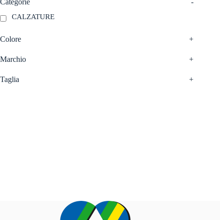
Categorie
-
del
del
prodotto
prodotto
CALZATURE
Colore
+
Marchio
+
Taglia
+