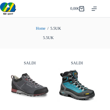
Salta
al
0,00
€
Carrello
contenuto
Home
/
5.5UK
5.5UK
SALDI
SALDI