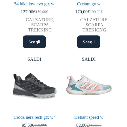
54 hike low evo gtx w
Cerium gv w
127,90
€
170,00
€
159,00
€
190,00
€
Il
Il
Il
Il
prezzo
prezzo
prezzo
prezzo
CALZATURE
,
CALZATURE
,
originale
attuale
originale
attuale
SCARPA
SCARPA
era:
è:
era:
è:
TREKKING
TREKKING
159,00€.
127,90€.
190,00€.
170,00€.
Questo
Questo
Scegli
Scegli
prodotto
prodotto
ha
ha
più
più
varianti.
varianti.
SALDI
SALDI
Le
Le
opzioni
opzioni
possono
possono
essere
essere
scelte
scelte
nella
nella
pagina
pagina
del
del
prodotto
prodotto
Croda nera rech gtx w’
Defiant speed w
95,50
€
82,00
€
159,00
€
110,00
€