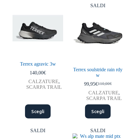
varianti.
varianti.
SALDI
Le
Le
opzioni
opzioni
possono
possono
essere
essere
scelte
scelte
nella
nella
pagina
pagina
del
del
prodotto
prodotto
Terrex agravic 3w
Terrex soulstride rain rdy
140,00
€
w
CALZATURE
,
99,95
€
110,00
€
Il
Il
SCARPA TRAIL
prezzo
prezzo
CALZATURE
,
originale
attuale
SCARPA TRAIL
era:
è:
Questo
Questo
110,00€.
99,95€.
Scegli
Scegli
prodotto
prodotto
ha
ha
più
più
varianti.
varianti.
SALDI
SALDI
Le
Le