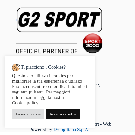
Ti piacciono i Cookies?
Questo sito utilizza i cookies per
Indirizzo:
migliorare la tua esperienza d'utilizzo.
Via Audisio, 26, 12042 Bra CN
Puoi acconsentire o modificarli tramite i
Telefono:
seguenti pulsanti. Per maggiori
0172 412 414
informazioni leggi la nostra
Email:
Cookie policy
info@g2sport.com
Fax:
Imposta cookie
Accetto i cookie
0172412414
P.IVA 03542250042 - Copyright 2025 G2Sport - Web
Powered by
Dylog Italia S.p.A.