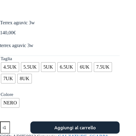
Terrex agravic 3w
140,00
€
terrex agravic 3w
Taglia
4.5UK
5.5UK
5UK
6.5UK
6UK
7.5UK
7UK
8UK
Colore
NERO
Terrex
Aggiungi al carrello
agravic
3w