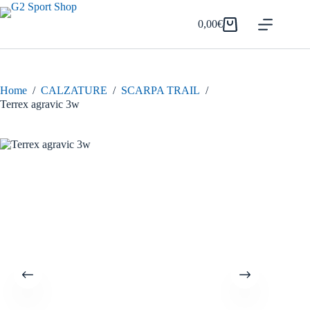
Salta
al
0,00
€
Carrello
contenuto
Home
/
CALZATURE
/
SCARPA TRAIL
/
Terrex agravic 3w