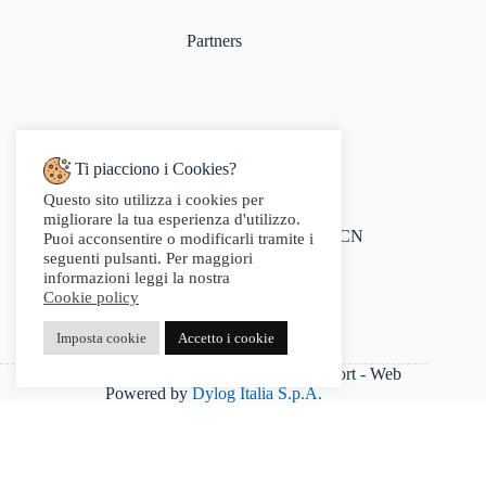
Partners
Ti piacciono i Cookies?
Questo sito utilizza i cookies per
Indirizzo:
migliorare la tua esperienza d'utilizzo.
Via Audisio, 26, 12042 Bra CN
Puoi acconsentire o modificarli tramite i
Telefono:
seguenti pulsanti. Per maggiori
0172 412 414
informazioni leggi la nostra
Email:
Cookie policy
info@g2sport.com
Fax:
Imposta cookie
Accetto i cookie
0172412414
P.IVA 03542250042 - Copyright 2025 G2Sport - Web
Powered by
Dylog Italia S.p.A.