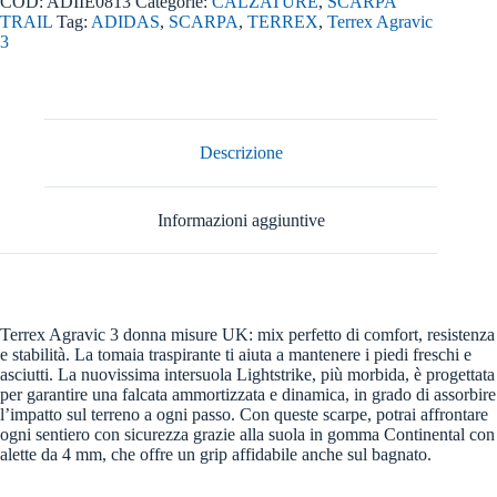
COD:
ADIIE0813
Categorie:
CALZATURE
,
SCARPA
quantità
TRAIL
Tag:
ADIDAS
,
SCARPA
,
TERREX
,
Terrex Agravic
3
Descrizione
Informazioni aggiuntive
Terrex Agravic 3 donna misure UK: mix perfetto di comfort, resistenza
e stabilità. La tomaia traspirante ti aiuta a mantenere i piedi freschi e
asciutti. La nuovissima intersuola Lightstrike, più morbida, è progettata
per garantire una falcata ammortizzata e dinamica, in grado di assorbire
l’impatto sul terreno a ogni passo. Con queste scarpe, potrai affrontare
ogni sentiero con sicurezza grazie alla suola in gomma Continental con
alette da 4 mm, che offre un grip affidabile anche sul bagnato.